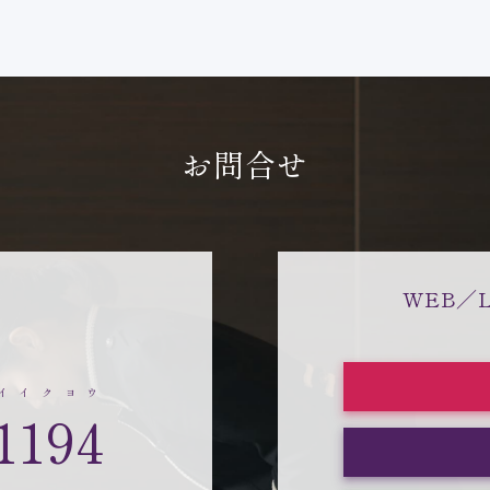
お問合せ
WEB／
イイクヨウ
1194