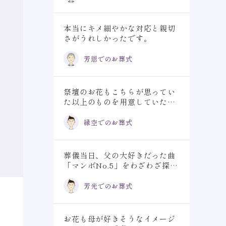
本当にキメ細やかな対応と親切
さがうれしかったです。
芳恩でのお葬式
祭壇のお花もこちらが思ってい
た以上のものを用意していただ
き故人も喜んでいることと思い
ます。
縁空でのお葬式
葬儀当日、父の大好きだった曲
「マンボNo.5」をわざわざ探し
てきて流してくださったこと、
感謝しております。
芳光でのお葬式
お花も母が好きそうなイメージ