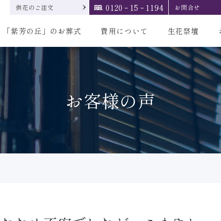
0120
15
1194
供花のご注文
お問合せ
「紫芳の丘」のお葬式
費用について
生花祭壇
お客様の声